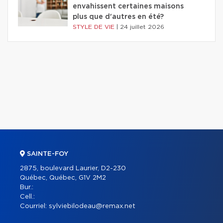
envahissent certaines maisons
plus que d'autres en été?
STYLE DE VIE
|
24 juillet 2026
SAINTE-FOY
2875, boulevard Laurier, D2-230
Québec, Québec, G1V 2M2
Bur.:
Cell.:
Courriel:
sylviebilodeau@remax.net