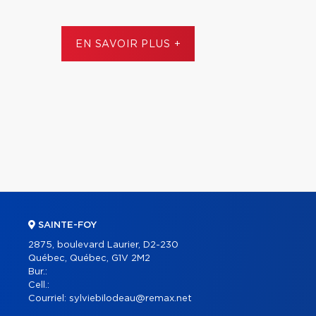
EN SAVOIR PLUS +
SAINTE-FOY
2875, boulevard Laurier, D2-230
Québec, Québec, G1V 2M2
Bur.:
Cell.:
Courriel:
sylviebilodeau@remax.net